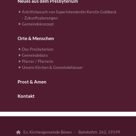
Neues aus dem Presbyterium
Antrittsbesuch von Superintendentin Kerstin Goldbeck
- Zukunftsplanungen
Gemeindekonzept
Orte & Menschen
Das Presbyterium
Gemeindebüro
Pfarrer / Pfarrerin
Unsere Kirchen & Gemeindehäuser
Prost & Amen
Kontakt
Ev. Kirchengemeinde Bönen · Bahnhofstr. 262, 59199
