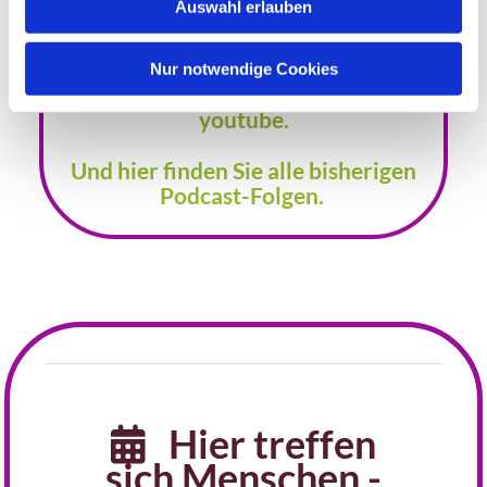
Auswahl erlauben
Spaß beim Hören.
a
h
l
Nur notwendige Cookies
Hier gelangen Sie zum Podcast auf
youtube.
Und hier finden Sie alle bisherigen
Podcast-Folgen.
Hier treffen

sich Menschen -