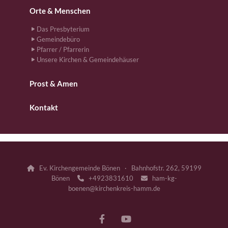
Orte & Menschen
Das Presbyterium
Gemeindebüro
Pfarrer / Pfarrerin
Unsere Kirchen & Gemeindehäuser
Prost & Amen
Kontakt
Ev. Kirchengemeinde Bönen · Bahnhofstr. 262, 59199

Bönen
+4923831610
ham-kg-


boenen@kirchenkreis-hamm.de