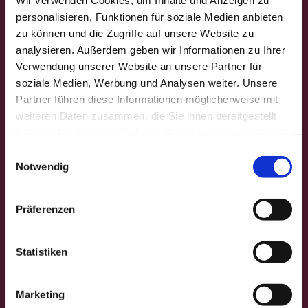
Gedanken für die Woche
personalisieren, Funktionen für soziale Medien anbieten
zu können und die Zugriffe auf unsere Website zu
Gemeindebrief "facette"
analysieren. Außerdem geben wir Informationen zu Ihrer
Verwendung unserer Website an unsere Partner für
Gruppen & Kreise
soziale Medien, Werbung und Analysen weiter. Unsere
Partner führen diese Informationen möglicherweise mit
Abendkreise
weiteren Daten zusammen, die Sie ihnen bereitgestellt
Frauenhilfe Bönen
Frauenhilfen
haben oder die sie im Rahmen Ihrer Nutzung der Dienste
gesammelt haben.
E
Jugendarbeit
Notwendig
i
n
FIRST FLOOR
STAIRWAY TO HEAVEN
w
Präferenzen
i
Kindertageseinrichtungen
l
l
Statistiken
Familienzentrum "Alter Bahnhof Lenningsen"
i
Familienzentrum "Katharina Luther"
g
Familienzentrum "Martin Niemöller"
Marketing
KITA "Immanuel"
u