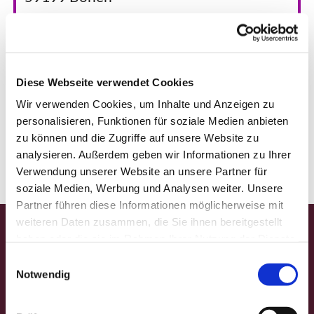
oder
Fritz-von-Bodelschwingh-Haus
Niemöllerstr. 16
Diese Webseite verwendet Cookies
Wir verwenden Cookies, um Inhalte und Anzeigen zu
59199 Bönen
personalisieren, Funktionen für soziale Medien anbieten
zu können und die Zugriffe auf unsere Website zu
analysieren. Außerdem geben wir Informationen zu Ihrer
Verwendung unserer Website an unsere Partner für
soziale Medien, Werbung und Analysen weiter. Unsere
Partner führen diese Informationen möglicherweise mit
weiteren Daten zusammen, die Sie ihnen bereitgestellt
haben oder die sie im Rahmen Ihrer Nutzung der Dienste
Startseite
gesammelt haben.
E
Gedanken für die Woche
Notwendig
i
Gemeindefest
n
w
Veranstaltungen