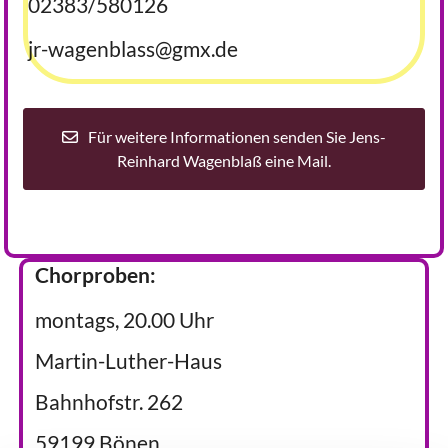
02383/580126
jr-wagenblass@gmx.de
Für weitere Informationen senden Sie Jens-
Reinhard Wagenblaß eine Mail.
Chorproben:
montags, 20.00 Uhr
Martin-Luther-Haus
Bahnhofstr. 262
59199 Bönen