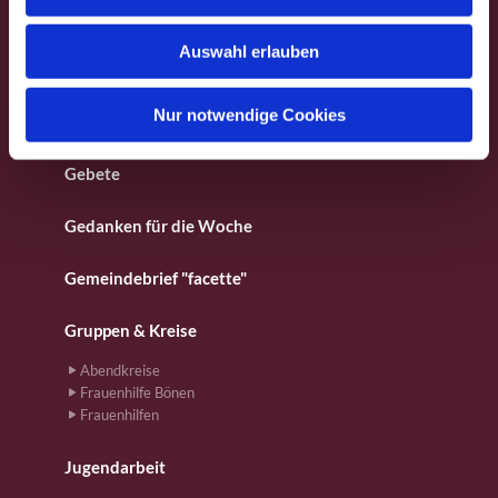
s
Besondere Orte
w
Auswahl erlauben
a
Fotos aus dem Gemeindeleben
h
l
Nur notwendige Cookies
Für Kinder
Gebete
Gedanken für die Woche
Gemeindebrief "facette"
Gruppen & Kreise
Abendkreise
Frauenhilfe Bönen
Frauenhilfen
Jugendarbeit