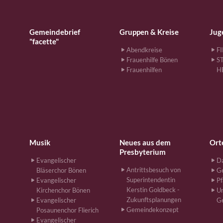
Gemeindebrief
Gruppen & Kreise
Jug
"facette"
Abendkreise
F
Frauenhilfe Bönen
S
Frauenhilfen
H
Musik
Neues aus dem
Ort
Presbyterium
Evangelischer
Da
Antrittsbesuch von
Bläserchor Bönen
G
Superintendentin
Evangelischer
Pf
Kerstin Goldbeck -
Kirchenchor Bönen
Un
Zukunftsplanungen
Evangelischer
G
Gemeindekonzept
Posaunenchor Flierich
Evangelischer