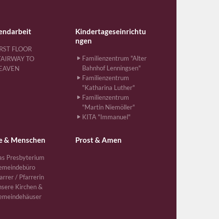
endarbeit
Kindertageseinrichtu
ngen
IRST FLOOR
Familienzentrum "Alter
TAIRWAY TO
Bahnhof Lenningsen"
EAVEN
Familienzentrum
"Katharina Luther"
Familienzentrum
"Martin Niemöller"
KITA "Immanuel"
e & Menschen
Prost & Amen
s Presbyterium
emeindebüro
arrer / Pfarrerin
sere Kirchen &
emeindehäuser