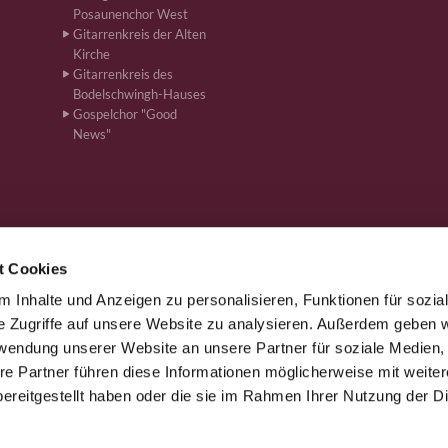
Posaunenchor West
Gitarrenkreis der Alten
Kirche
Gitarrenkreis des
Bodelschwingh-Hauses
Gospelchor "Good
News"
t Cookies
 Inhalte und Anzeigen zu personalisieren, Funktionen für sozia
önen · Bahnhofstr. 262, 59199 Bönen
+4923831610
ham-kg-boe


e Zugriffe auf unsere Website zu analysieren. Außerdem geben w
rwendung unserer Website an unsere Partner für soziale Medien
re Partner führen diese Informationen möglicherweise mit weite
Kontaktinformationen
Impressum
ereitgestellt haben oder die sie im Rahmen Ihrer Nutzung der D
Datenschutzerklärung
ChurchDesk-Login