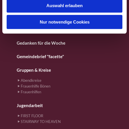
Fotos aus dem Gemeindeleben
Auswahl erlauben
a
h
Für Kinder
l
Nur notwendige Cookies
Gebete
Gedanken für die Woche
Gemeindebrief "facette"
Gruppen & Kreise
Abendkreise
Frauenhilfe Bönen
Frauenhilfen
Jugendarbeit
FIRST FLOOR
STAIRWAY TO HEAVEN