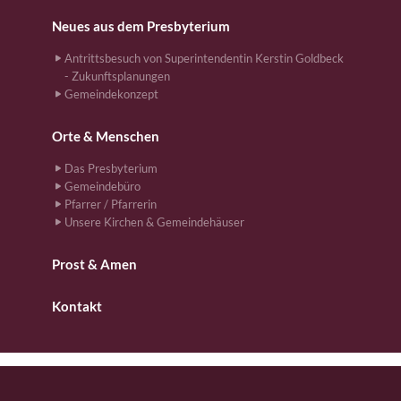
Neues aus dem Presbyterium
Antrittsbesuch von Superintendentin Kerstin Goldbeck
- Zukunftsplanungen
Gemeindekonzept
Orte & Menschen
Das Presbyterium
Gemeindebüro
Pfarrer / Pfarrerin
Unsere Kirchen & Gemeindehäuser
Prost & Amen
Kontakt