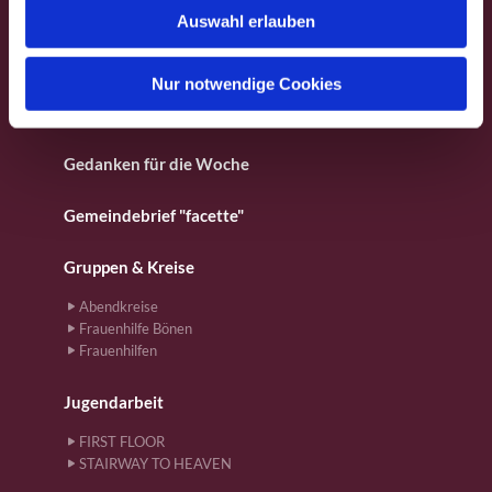
Fotos aus dem Gemeindeleben
Auswahl erlauben
a
h
Für Kinder
l
Nur notwendige Cookies
Gebete
Gedanken für die Woche
Gemeindebrief "facette"
Gruppen & Kreise
Abendkreise
Frauenhilfe Bönen
Frauenhilfen
Jugendarbeit
FIRST FLOOR
STAIRWAY TO HEAVEN