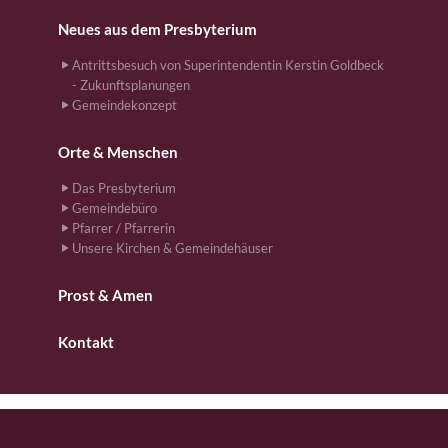
Neues aus dem Presbyterium
Antrittsbesuch von Superintendentin Kerstin Goldbeck
- Zukunftsplanungen
Gemeindekonzept
Orte & Menschen
Das Presbyterium
Gemeindebüro
Pfarrer / Pfarrerin
Unsere Kirchen & Gemeindehäuser
Prost & Amen
Kontakt