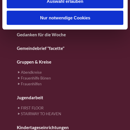
Auswahl erlauben
a
Für Kinder
h
l
Nur notwendige Cookies
Gebete
Gedanken für die Woche
Gemeindebrief "facette"
Gruppen & Kreise
Abendkreise
Frauenhilfe Bönen
Frauenhilfen
Jugendarbeit
FIRST FLOOR
STAIRWAY TO HEAVEN
Kindertageseinrichtungen