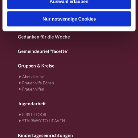
Auswahl erlauben
a
Für Kinder
h
l
Nur notwendige Cookies
Gebete
Gedanken für die Woche
Gemeindebrief "facette"
Gruppen & Kreise
Abendkreise
Frauenhilfe Bönen
Frauenhilfen
Jugendarbeit
FIRST FLOOR
STAIRWAY TO HEAVEN
Kindertageseinrichtungen