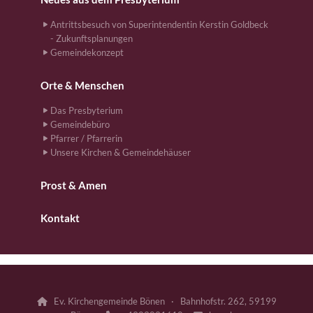
Antrittsbesuch von Superintendentin Kerstin Goldbeck
- Zukunftsplanungen
Gemeindekonzept
Orte & Menschen
Das Presbyterium
Gemeindebüro
Pfarrer / Pfarrerin
Unsere Kirchen & Gemeindehäuser
Prost & Amen
Kontakt
Ev. Kirchengemeinde Bönen · Bahnhofstr. 262, 59199
