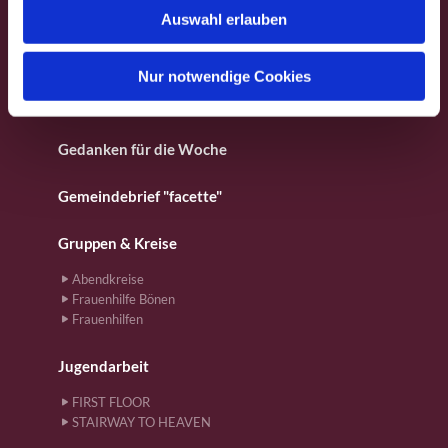
Fotos aus dem Gemeindeleben
Auswahl erlauben
a
h
Für Kinder
l
Nur notwendige Cookies
Gebete
Gedanken für die Woche
Gemeindebrief "facette"
Gruppen & Kreise
Abendkreise
Frauenhilfe Bönen
Frauenhilfen
Jugendarbeit
FIRST FLOOR
STAIRWAY TO HEAVEN