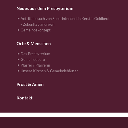
Neues aus dem Presbyterium
Antrittsbesuch von Superintendentin Kerstin Goldbeck
- Zukunftsplanungen
Gemeindekonzept
Orte & Menschen
Das Presbyterium
Gemeindebüro
Pfarrer / Pfarrerin
Unsere Kirchen & Gemeindehäuser
Prost & Amen
Kontakt