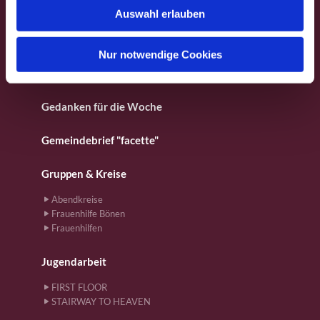
Fotos aus dem Gemeindeleben
Auswahl erlauben
a
h
Für Kinder
l
Nur notwendige Cookies
Gebete
Gedanken für die Woche
Gemeindebrief "facette"
Gruppen & Kreise
Abendkreise
Frauenhilfe Bönen
Frauenhilfen
Jugendarbeit
FIRST FLOOR
STAIRWAY TO HEAVEN