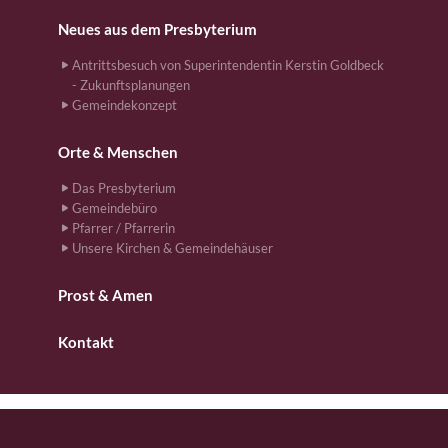
Neues aus dem Presbyterium
Antrittsbesuch von Superintendentin Kerstin Goldbeck
- Zukunftsplanungen
Gemeindekonzept
Orte & Menschen
Das Presbyterium
Gemeindebüro
Pfarrer / Pfarrerin
Unsere Kirchen & Gemeindehäuser
Prost & Amen
Kontakt