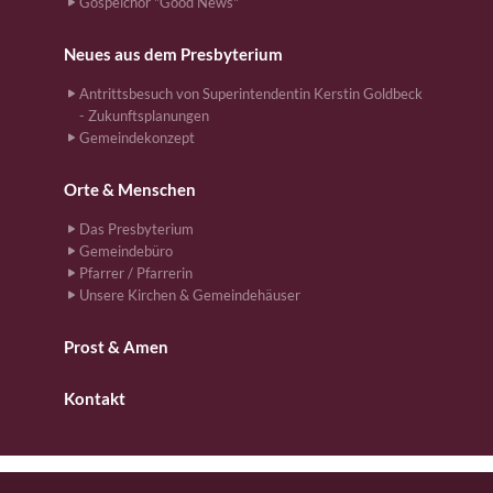
Gospelchor "Good News"
Neues aus dem Presbyterium
Antrittsbesuch von Superintendentin Kerstin Goldbeck
- Zukunftsplanungen
Gemeindekonzept
Orte & Menschen
Das Presbyterium
Gemeindebüro
Pfarrer / Pfarrerin
Unsere Kirchen & Gemeindehäuser
Prost & Amen
Kontakt