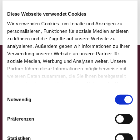
Diese Webseite verwendet Cookies
Wir verwenden Cookies, um Inhalte und Anzeigen zu
personalisieren, Funktionen für soziale Medien anbieten
zu können und die Zugriffe auf unsere Website zu
analysieren. Außerdem geben wir Informationen zu Ihrer
Verwendung unserer Website an unsere Partner für
soziale Medien, Werbung und Analysen weiter. Unsere
Startseite
Partner führen diese Informationen möglicherweise mit
Gedanken für die Woche
weiteren Daten zusammen, die Sie ihnen bereitgestellt
Gemeindefest
haben oder die sie im Rahmen Ihrer Nutzung der Dienste
gesammelt haben.
E
Veranstaltungen
Notwendig
i
Gottesdienstformen
n
w
Präferenzen
Andachten
i
l
Besondere Orte
l
Statistiken