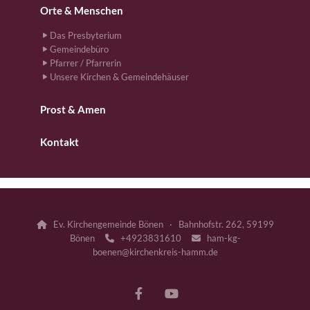
Orte & Menschen
Das Presbyterium
Gemeindebüro
Pfarrer / Pfarrerin
Unsere Kirchen & Gemeindehäuser
Prost & Amen
Kontakt
Ev. Kirchengemeinde Bönen · Bahnhofstr. 262, 59199

Bönen
+4923831610
ham-kg-


boenen@kirchenkreis-hamm.de