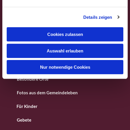
n
g
Startseite
Details zeigen
s
Gedanken für die Woche
a
Gemeindefest
u
Cookies zulassen
s
Veranstaltungen
w
Auswahl erlauben
Gottesdienstformen
a
h
Andachten
l
Nur notwendige Cookies
Besondere Orte
Fotos aus dem Gemeindeleben
Für Kinder
Gebete