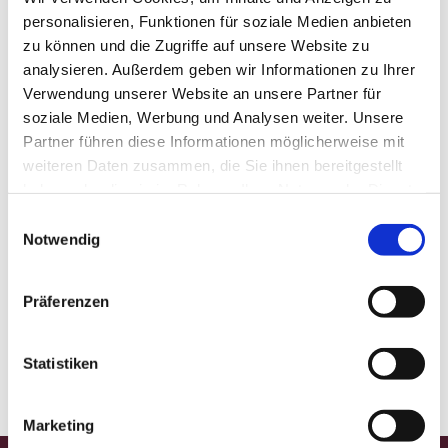
personalisieren, Funktionen für soziale Medien anbieten
zu können und die Zugriffe auf unsere Website zu
analysieren. Außerdem geben wir Informationen zu Ihrer
Verwendung unserer Website an unsere Partner für
soziale Medien, Werbung und Analysen weiter. Unsere
Partner führen diese Informationen möglicherweise mit
weiteren Daten zusammen, die Sie ihnen bereitgestellt
haben oder die sie im Rahmen Ihrer Nutzung der Dienste
gesammelt haben.
E
Notwendig
i
n
w
Präferenzen
i
l
l
Statistiken
i
g
Marketing
u