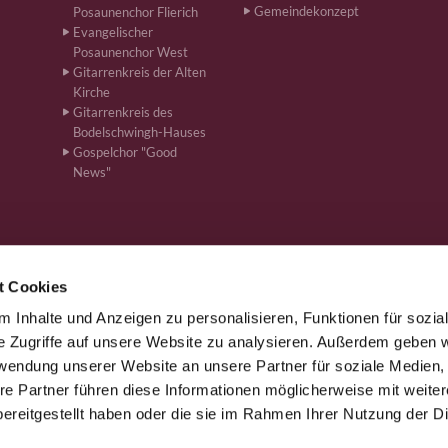
Gemeindekonzept
Posaunenchor Flierich
Evangelischer
Posaunenchor West
Gitarrenkreis der Alten
Kirche
Gitarrenkreis des
Bodelschwingh-Hauses
Gospelchor "Good
News"
t Cookies
 Inhalte und Anzeigen zu personalisieren, Funktionen für sozia
önen · Bahnhofstr. 262, 59199 Bönen
+4923831610
ham-kg-boe


e Zugriffe auf unsere Website zu analysieren. Außerdem geben w
rwendung unserer Website an unsere Partner für soziale Medien
re Partner führen diese Informationen möglicherweise mit weite
ereitgestellt haben oder die sie im Rahmen Ihrer Nutzung der D
Kontaktinformationen
Impressum