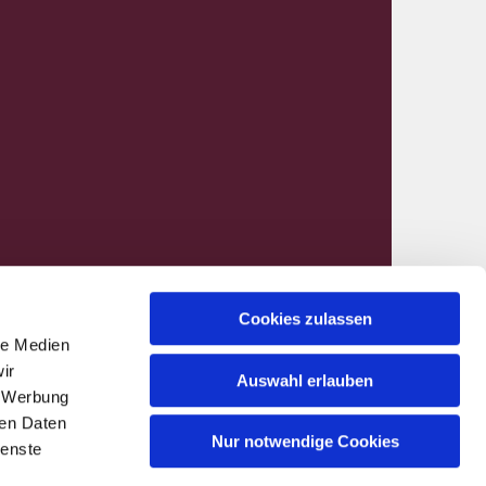
Cookies zulassen
le Medien
nen@kirchenkreis-hamm.de
ir
Auswahl erlauben
, Werbung
ren Daten
Nur notwendige Cookies
ienste