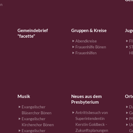
en
Gemeindebrief
Gruppen & Kreise
Jug
"facette"
Abendkreise
F
Frauenhilfe Bönen
S
Frauenhilfen
H
Musik
Neues aus dem
Ort
Presbyterium
Evangelischer
Da
Antrittsbesuch von
Bläserchor Bönen
G
Superintendentin
Evangelischer
Pf
Kerstin Goldbeck -
Kirchenchor Bönen
Un
Zukunftsplanungen
Evangelischer
G