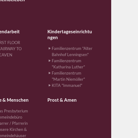
endarbeit
Kindertageseinrichtu
ngen
IRST FLOOR
Familienzentrum "Alter
TAIRWAY TO
Bahnhof Lenningsen"
EAVEN
Familienzentrum
"Katharina Luther"
Familienzentrum
"Martin Niemöller"
KITA "Immanuel"
e & Menschen
Prost & Amen
s Presbyterium
emeindebüro
arrer / Pfarrerin
sere Kirchen &
emeindehäuser