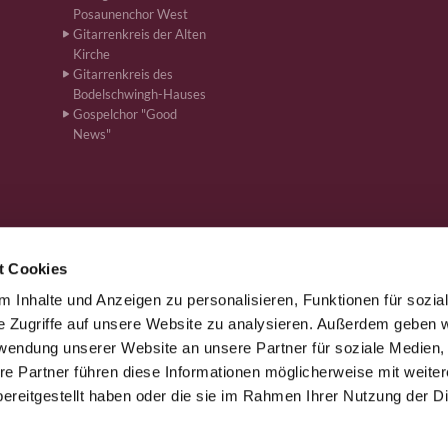
Posaunenchor West
Gitarrenkreis der Alten
Kirche
Gitarrenkreis des
Bodelschwingh-Hauses
Gospelchor "Good
News"
t Cookies
 Inhalte und Anzeigen zu personalisieren, Funktionen für sozia
önen · Bahnhofstr. 262, 59199 Bönen
+4923831610
ham-kg-boe


e Zugriffe auf unsere Website zu analysieren. Außerdem geben w
rwendung unserer Website an unsere Partner für soziale Medien
re Partner führen diese Informationen möglicherweise mit weite
Kontaktinformationen
Impressum
ereitgestellt haben oder die sie im Rahmen Ihrer Nutzung der D
Datenschutzerklärung
ChurchDesk-Login