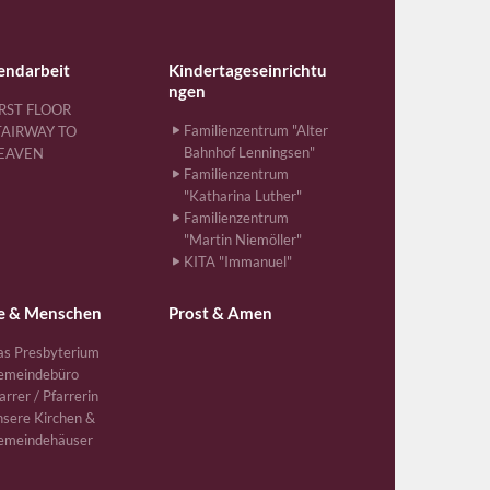
endarbeit
Kindertageseinrichtu
ngen
IRST FLOOR
Familienzentrum "Alter
TAIRWAY TO
Bahnhof Lenningsen"
EAVEN
Familienzentrum
"Katharina Luther"
Familienzentrum
"Martin Niemöller"
KITA "Immanuel"
e & Menschen
Prost & Amen
s Presbyterium
emeindebüro
arrer / Pfarrerin
sere Kirchen &
emeindehäuser