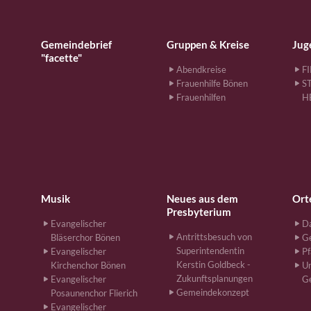
Gemeindebrief
Gruppen & Kreise
Jug
"facette"
Abendkreise
F
Frauenhilfe Bönen
S
Frauenhilfen
H
Musik
Neues aus dem
Ort
Presbyterium
Evangelischer
Da
Antrittsbesuch von
Bläserchor Bönen
G
Superintendentin
Evangelischer
Pf
Kerstin Goldbeck -
Kirchenchor Bönen
Un
Zukunftsplanungen
Evangelischer
G
Gemeindekonzept
Posaunenchor Flierich
Evangelischer