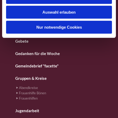
s
Besondere Orte
w
Auswahl erlauben
a
Fotos aus dem Gemeindeleben
h
l
Nur notwendige Cookies
Für Kinder
Gebete
Gedanken für die Woche
Gemeindebrief "facette"
Gruppen & Kreise
Abendkreise
Frauenhilfe Bönen
Frauenhilfen
Jugendarbeit