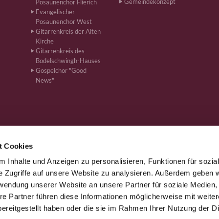
Gemeindekonzept
Posaunenchor Flierich
Evangelischer
Posaunenchor West
Gitarrenkreis der Alten
Kirche
Gitarrenkreis des
Bodelschwingh-Hauses
Gospelchor "Good
News"
t Cookies
 Inhalte und Anzeigen zu personalisieren, Funktionen für sozia
önen · Bahnhofstr. 262, 59199 Bönen
+4923831610
ham-kg-boe


e Zugriffe auf unsere Website zu analysieren. Außerdem geben w
rwendung unserer Website an unsere Partner für soziale Medien
re Partner führen diese Informationen möglicherweise mit weite
Kontaktinformationen
Impressum
ereitgestellt haben oder die sie im Rahmen Ihrer Nutzung der D