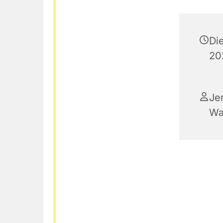
Di
20
Je
Wa