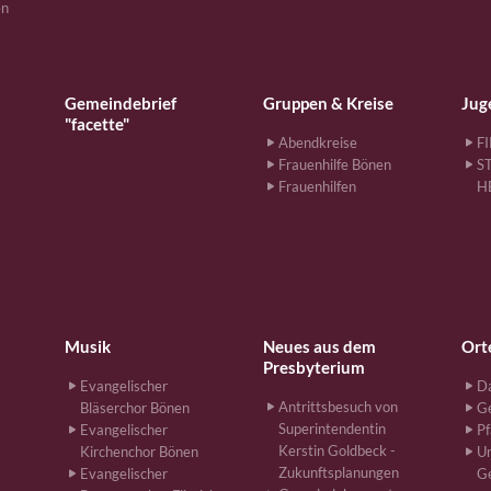
en
Gemeindebrief
Gruppen & Kreise
Jug
"facette"
Abendkreise
F
Frauenhilfe Bönen
S
Frauenhilfen
H
Musik
Neues aus dem
Ort
Presbyterium
Evangelischer
Da
Antrittsbesuch von
Bläserchor Bönen
G
Superintendentin
Evangelischer
Pf
Kerstin Goldbeck -
Kirchenchor Bönen
Un
Zukunftsplanungen
Evangelischer
G