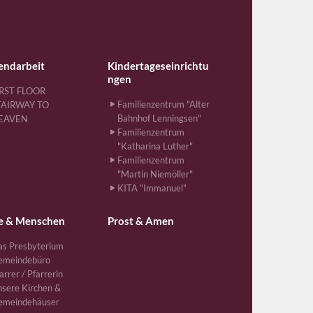
endarbeit
Kindertageseinrichtu
ngen
IRST FLOOR
Familienzentrum "Alter
TAIRWAY TO
Bahnhof Lenningsen"
EAVEN
Familienzentrum
"Katharina Luther"
Familienzentrum
"Martin Niemöller"
KITA "Immanuel"
e & Menschen
Prost & Amen
s Presbyterium
emeindebüro
arrer / Pfarrerin
sere Kirchen &
emeindehäuser