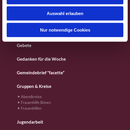
s
Besondere Orte
w
Auswahl erlauben
a
Fotos aus dem Gemeindeleben
h
l
Nur notwendige Cookies
Für Kinder
Gebete
Gedanken für die Woche
Gemeindebrief "facette"
Gruppen & Kreise
Abendkreise
Frauenhilfe Bönen
Frauenhilfen
Jugendarbeit