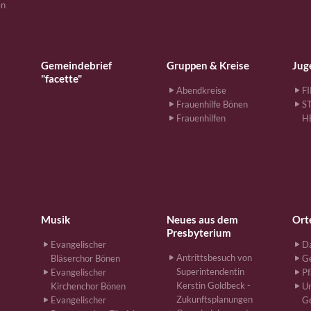
en
Gemeindebrief
Gruppen & Kreise
Jug
"facette"
Abendkreise
F
Frauenhilfe Bönen
S
Frauenhilfen
H
Musik
Neues aus dem
Ort
Presbyterium
Evangelischer
Da
Antrittsbesuch von
Bläserchor Bönen
G
Superintendentin
Evangelischer
Pf
Kerstin Goldbeck -
Kirchenchor Bönen
Un
Zukunftsplanungen
Evangelischer
G