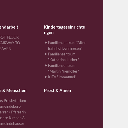
endarbeit
Kindertageseinrichtu
ngen
IRST FLOOR
Familienzentrum "Alter
TAIRWAY TO
Bahnhof Lenningsen"
EAVEN
Familienzentrum
"Katharina Luther"
Familienzentrum
"Martin Niemöller"
KITA "Immanuel"
e & Menschen
Prost & Amen
s Presbyterium
emeindebüro
arrer / Pfarrerin
sere Kirchen &
emeindehäuser