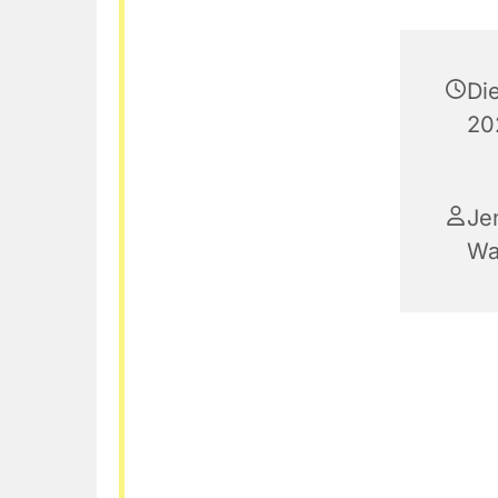
Di
20
Je
Wa