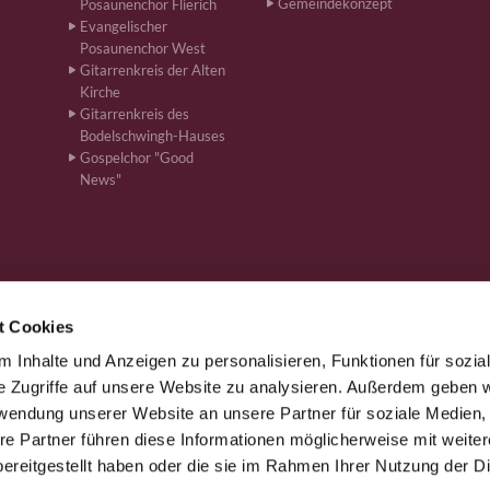
Gemeindekonzept
Posaunenchor Flierich
Evangelischer
Posaunenchor West
Gitarrenkreis der Alten
Kirche
Gitarrenkreis des
Bodelschwingh-Hauses
Gospelchor "Good
News"
t Cookies
 Inhalte und Anzeigen zu personalisieren, Funktionen für sozia
önen · Bahnhofstr. 262, 59199 Bönen
+4923831610
ham-kg-boe


e Zugriffe auf unsere Website zu analysieren. Außerdem geben w
rwendung unserer Website an unsere Partner für soziale Medien
re Partner führen diese Informationen möglicherweise mit weite
Kontaktinformationen
Impressum
ereitgestellt haben oder die sie im Rahmen Ihrer Nutzung der D