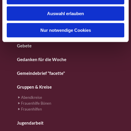
s
Besondere Orte
w
Auswahl erlauben
a
Fotos aus dem Gemeindeleben
h
l
Nur notwendige Cookies
Für Kinder
Gebete
Gedanken für die Woche
Gemeindebrief "facette"
Gruppen & Kreise
Abendkreise
Frauenhilfe Bönen
Frauenhilfen
Jugendarbeit