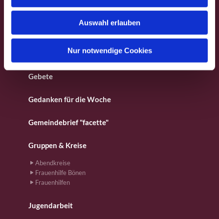
s
Besondere Orte
w
Auswahl erlauben
a
Fotos aus dem Gemeindeleben
h
l
Nur notwendige Cookies
Für Kinder
Gebete
Gedanken für die Woche
Gemeindebrief "facette"
Gruppen & Kreise
Abendkreise
Frauenhilfe Bönen
Frauenhilfen
Jugendarbeit