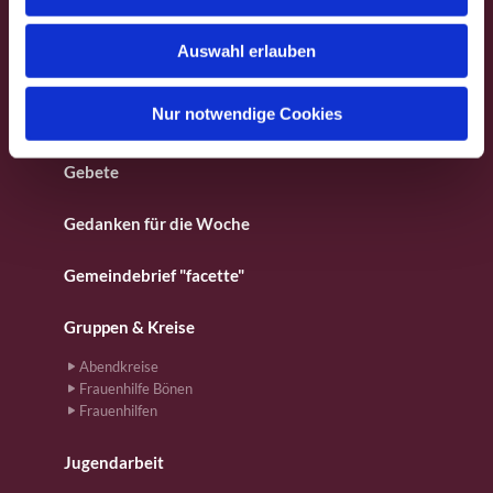
s
Besondere Orte
w
Auswahl erlauben
a
Fotos aus dem Gemeindeleben
h
l
Nur notwendige Cookies
Für Kinder
Gebete
Gedanken für die Woche
Gemeindebrief "facette"
Gruppen & Kreise
Abendkreise
Frauenhilfe Bönen
Frauenhilfen
Jugendarbeit