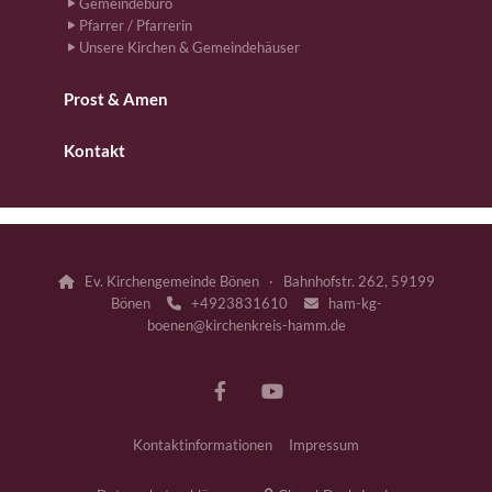
Gemeindebüro
Pfarrer / Pfarrerin
Unsere Kirchen & Gemeindehäuser
Prost & Amen
Kontakt
Ev. Kirchengemeinde Bönen · Bahnhofstr. 262, 59199

Bönen
+4923831610
ham-kg-


boenen@kirchenkreis-hamm.de
Kontaktinformationen
Impressum