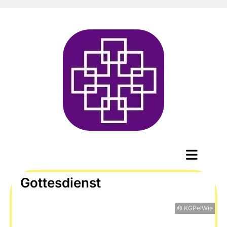
Gottesdienst
© KGPelWie