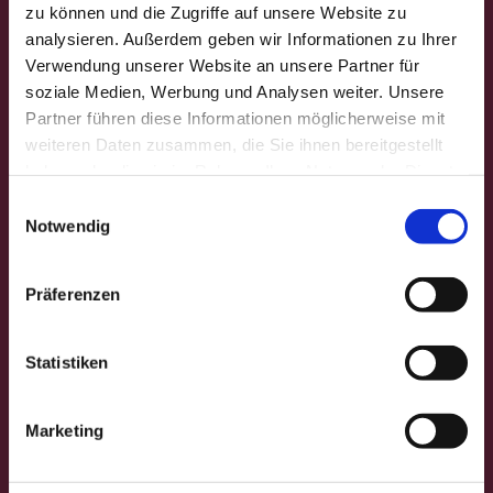
Gedanken für die Woche
zu können und die Zugriffe auf unsere Website zu
Gemeindefest
analysieren. Außerdem geben wir Informationen zu Ihrer
Verwendung unserer Website an unsere Partner für
Veranstaltungen
soziale Medien, Werbung und Analysen weiter. Unsere
Partner führen diese Informationen möglicherweise mit
Gottesdienstformen
weiteren Daten zusammen, die Sie ihnen bereitgestellt
haben oder die sie im Rahmen Ihrer Nutzung der Dienste
Andachten
gesammelt haben.
E
Besondere Orte
Notwendig
i
n
Fotos aus dem Gemeindeleben
w
Präferenzen
i
Für Kinder
l
l
Statistiken
Gebete
i
g
Marketing
Gedanken für die Woche
u
n
Gemeindebrief "facette"