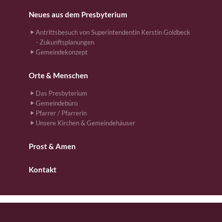
Neues aus dem Presbyterium
Antrittsbesuch von Superintendentin Kerstin Goldbeck
- Zukunftsplanungen
Gemeindekonzept
Orte & Menschen
Das Presbyterium
Gemeindebüro
Pfarrer / Pfarrerin
Unsere Kirchen & Gemeindehäuser
Prost & Amen
Kontakt