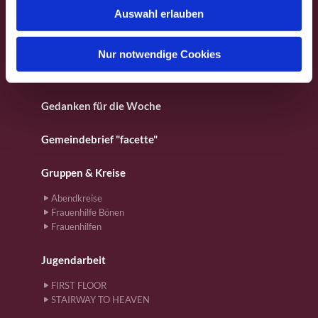
Fotos aus dem Gemeindeleben
Auswahl erlauben
a
h
Für Kinder
l
Nur notwendige Cookies
Gebete
Gedanken für die Woche
Gemeindebrief "facette"
Gruppen & Kreise
Abendkreise
Frauenhilfe Bönen
Frauenhilfen
Jugendarbeit
FIRST FLOOR
STAIRWAY TO HEAVEN