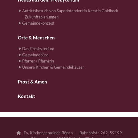
Antrittsbesuch von Superintendentin Kerstin Goldbeck
- Zukunftsplanungen
Gemeindekonzept
Orte & Menschen
Das Presbyterium
Gemeindebüro
Pfarrer / Pfarrerin
Unsere Kirchen & Gemeindehäuser
Prost & Amen
Kontakt
Ev. Kirchengemeinde Bönen · Bahnhofstr. 262, 59199
