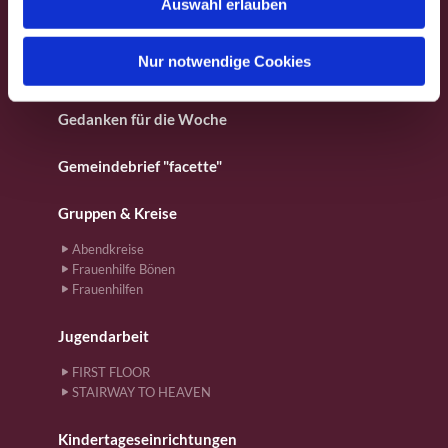
Auswahl erlauben
a
Für Kinder
h
l
Nur notwendige Cookies
Gebete
Gedanken für die Woche
Gemeindebrief "facette"
Gruppen & Kreise
Abendkreise
Frauenhilfe Bönen
Frauenhilfen
Jugendarbeit
FIRST FLOOR
STAIRWAY TO HEAVEN
Kindertageseinrichtungen