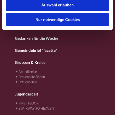
Fotos aus dem Gemeindeleben
Auswahl erlauben
a
h
Für Kinder
l
Nur notwendige Cookies
Gebete
Gedanken für die Woche
Gemeindebrief "facette"
Gruppen & Kreise
Abendkreise
Frauenhilfe Bönen
Frauenhilfen
Jugendarbeit
FIRST FLOOR
STAIRWAY TO HEAVEN