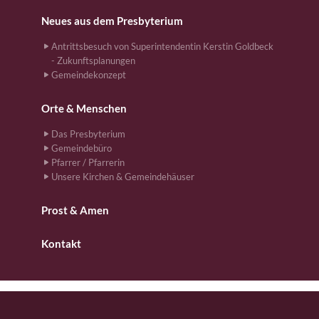
Neues aus dem Presbyterium
Antrittsbesuch von Superintendentin Kerstin Goldbeck
- Zukunftsplanungen
Gemeindekonzept
Orte & Menschen
Das Presbyterium
Gemeindebüro
Pfarrer / Pfarrerin
Unsere Kirchen & Gemeindehäuser
Prost & Amen
Kontakt