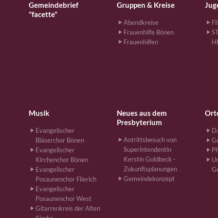
Gemeindebrief
Gruppen & Kreise
Jug
"facette"
Abendkreise
F
Frauenhilfe Bönen
S
Frauenhilfen
H
Musik
Neues aus dem
Ort
Presbyterium
Evangelischer
Da
Antrittsbesuch von
Bläserchor Bönen
G
Superintendentin
Evangelischer
Pf
Kerstin Goldbeck -
Kirchenchor Bönen
Un
Zukunftsplanungen
Evangelischer
G
Gemeindekonzept
Posaunenchor Flierich
Evangelischer
Posaunenchor West
Gitarrenkreis der Alten