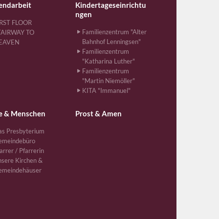
endarbeit
Kindertageseinrichtu
ngen
IRST FLOOR
Familienzentrum "Alter
TAIRWAY TO
Bahnhof Lenningsen"
EAVEN
Familienzentrum
"Katharina Luther"
Familienzentrum
"Martin Niemöller"
KITA "Immanuel"
e & Menschen
Prost & Amen
s Presbyterium
emeindebüro
arrer / Pfarrerin
sere Kirchen &
emeindehäuser