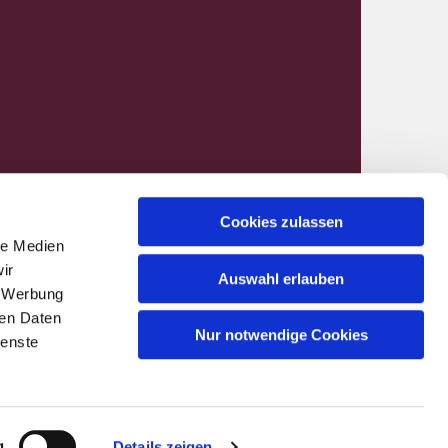
Cookies zulassen
le Medien
nen@kirchenkreis-hamm.de
ir
Auswahl erlauben
, Werbung
ren Daten
Nur notwendige Cookies
ienste
g
Details zeigen