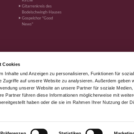
Kirche
Gitarrenkreis des
Bodelschwingh-Hauses
Gospelchor "Good
News"
t Cookies
 Inhalte und Anzeigen zu personalisieren, Funktionen für sozia
önen · Bahnhofstr. 262, 59199 Bönen
+4923831610
ham-kg-boe


e Zugriffe auf unsere Website zu analysieren. Außerdem geben w
rwendung unserer Website an unsere Partner für soziale Medien
re Partner führen diese Informationen möglicherweise mit weite
Kontaktinformationen
Impressum
ereitgestellt haben oder die sie im Rahmen Ihrer Nutzung der D
Datenschutzerklärung
ChurchDesk-Login
Präferenzen
Statistiken
Marketin