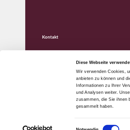
Kontakt
Diese Webseite verwende
Wir verwenden Cookies, um
Ev. Kirchengemeinde B

anbieten zu können und di
Informationen zu Ihrer Ve
und Analysen weiter. Unse
zusammen, die Sie ihnen b
gesammelt haben.
E
Notwendig