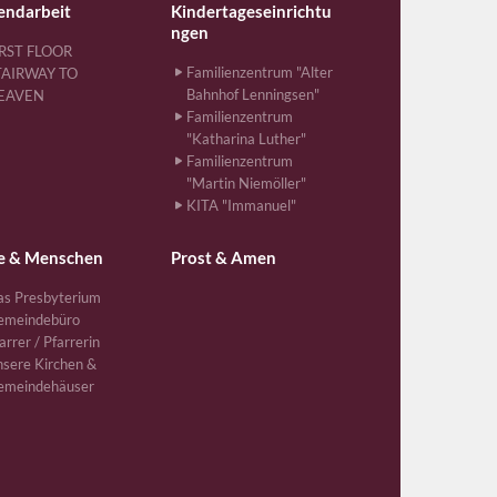
endarbeit
Kindertageseinrichtu
ngen
IRST FLOOR
Familienzentrum "Alter
TAIRWAY TO
Bahnhof Lenningsen"
EAVEN
Familienzentrum
"Katharina Luther"
Familienzentrum
"Martin Niemöller"
KITA "Immanuel"
e & Menschen
Prost & Amen
s Presbyterium
emeindebüro
arrer / Pfarrerin
sere Kirchen &
emeindehäuser