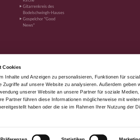
Kirche
Gitarrenkreis des
Bodelschwingh-Hauses
Gospelchor "Good
News"
t Cookies
 Inhalte und Anzeigen zu personalisieren, Funktionen für sozia
önen · Bahnhofstr. 262, 59199 Bönen
+4923831610
ham-kg-boe


e Zugriffe auf unsere Website zu analysieren. Außerdem geben w
rwendung unserer Website an unsere Partner für soziale Medien
re Partner führen diese Informationen möglicherweise mit weite
Kontaktinformationen
Impressum
ereitgestellt haben oder die sie im Rahmen Ihrer Nutzung der D
Datenschutzerklärung
ChurchDesk-Login
Präferenzen
Statistiken
Marketin