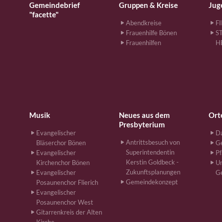
Gemeindebrief
Gruppen & Kreise
Jug
"facette"
Abendkreise
F
Frauenhilfe Bönen
S
Frauenhilfen
H
Musik
Neues aus dem
Ort
Presbyterium
Evangelischer
Da
Antrittsbesuch von
Bläserchor Bönen
G
Superintendentin
Evangelischer
Pf
Kerstin Goldbeck -
Kirchenchor Bönen
Un
Zukunftsplanungen
Evangelischer
G
Gemeindekonzept
Posaunenchor Flierich
Evangelischer
Posaunenchor West
Gitarrenkreis der Alten