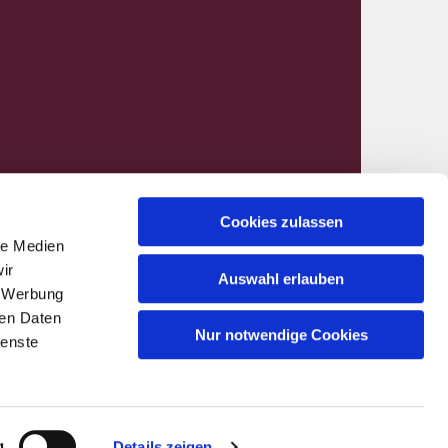
Cookies zulassen
le Medien
nen@kirchenkreis-hamm.de
ir
Auswahl erlauben
, Werbung
ren Daten
Nur notwendige Cookies
ienste
g
Details zeigen