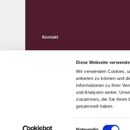
Kontakt
Diese Webseite verwende
Wir verwenden Cookies, um
Ev. Kirchengemeinde B

anbieten zu können und di
Informationen zu Ihrer Ve
und Analysen weiter. Unse
zusammen, die Sie ihnen b
gesammelt haben.
E
Notwendig