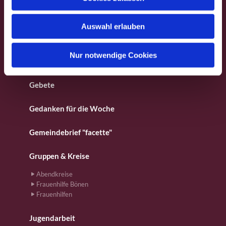
s
Besondere Orte
w
Auswahl erlauben
a
Fotos aus dem Gemeindeleben
h
l
Nur notwendige Cookies
Für Kinder
Gebete
Gedanken für die Woche
Gemeindebrief "facette"
Gruppen & Kreise
Abendkreise
Frauenhilfe Bönen
Frauenhilfen
Jugendarbeit