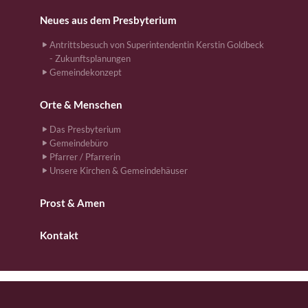
Neues aus dem Presbyterium
Antrittsbesuch von Superintendentin Kerstin Goldbeck
- Zukunftsplanungen
Gemeindekonzept
Orte & Menschen
Das Presbyterium
Gemeindebüro
Pfarrer / Pfarrerin
Unsere Kirchen & Gemeindehäuser
Prost & Amen
Kontakt