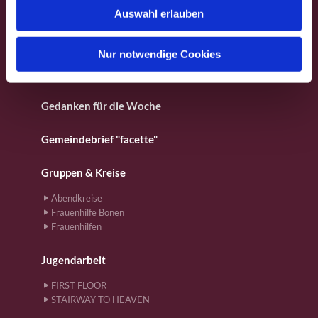
Fotos aus dem Gemeindeleben
Auswahl erlauben
a
h
Für Kinder
l
Nur notwendige Cookies
Gebete
Gedanken für die Woche
Gemeindebrief "facette"
Gruppen & Kreise
Abendkreise
Frauenhilfe Bönen
Frauenhilfen
Jugendarbeit
FIRST FLOOR
STAIRWAY TO HEAVEN