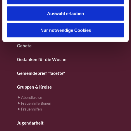
s
Besondere Orte
w
Auswahl erlauben
a
Fotos aus dem Gemeindeleben
h
l
Nur notwendige Cookies
Für Kinder
Gebete
Gedanken für die Woche
Gemeindebrief "facette"
Gruppen & Kreise
Abendkreise
Frauenhilfe Bönen
Frauenhilfen
Jugendarbeit