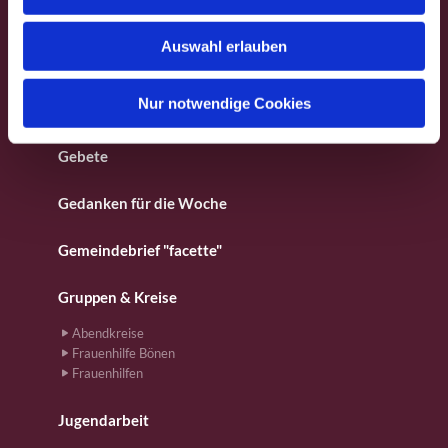
s
Besondere Orte
w
Auswahl erlauben
a
Fotos aus dem Gemeindeleben
h
l
Nur notwendige Cookies
Für Kinder
Gebete
Gedanken für die Woche
Gemeindebrief "facette"
Gruppen & Kreise
Abendkreise
Frauenhilfe Bönen
Frauenhilfen
Jugendarbeit