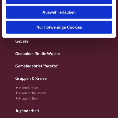
s
Besondere Orte
w
Auswahl erlauben
a
Fotos aus dem Gemeindeleben
h
l
Nur notwendige Cookies
Für Kinder
Gebete
Gedanken für die Woche
Gemeindebrief "facette"
Gruppen & Kreise
Abendkreise
Frauenhilfe Bönen
Frauenhilfen
Jugendarbeit