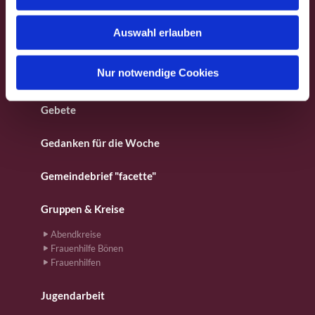
s
Besondere Orte
w
Auswahl erlauben
a
Fotos aus dem Gemeindeleben
h
l
Nur notwendige Cookies
Für Kinder
Gebete
Gedanken für die Woche
Gemeindebrief "facette"
Gruppen & Kreise
Abendkreise
Frauenhilfe Bönen
Frauenhilfen
Jugendarbeit