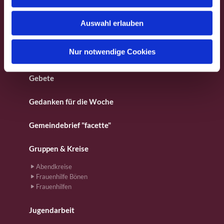
s
Besondere Orte
w
Auswahl erlauben
a
Fotos aus dem Gemeindeleben
h
l
Nur notwendige Cookies
Für Kinder
Gebete
Gedanken für die Woche
Gemeindebrief "facette"
Gruppen & Kreise
Abendkreise
Frauenhilfe Bönen
Frauenhilfen
Jugendarbeit