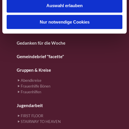
Fotos aus dem Gemeindeleben
Auswahl erlauben
a
h
Für Kinder
l
Nur notwendige Cookies
Gebete
Gedanken für die Woche
Gemeindebrief "facette"
Gruppen & Kreise
Abendkreise
Frauenhilfe Bönen
Frauenhilfen
Jugendarbeit
FIRST FLOOR
STAIRWAY TO HEAVEN