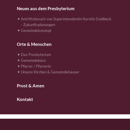
Neues aus dem Presbyterium
Antrittsbesuch von Superintendentin Kerstin Goldbeck
- Zukunftsplanungen
Gemeindekonzept
Orte & Menschen
Das Presbyterium
Gemeindebüro
Pfarrer / Pfarrerin
Unsere Kirchen & Gemeindehäuser
Prost & Amen
Kontakt