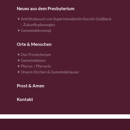
Neues aus dem Presbyterium
Antrittsbesuch von Superintendentin Kerstin Goldbeck
- Zukunftsplanungen
Gemeindekonzept
Orte & Menschen
Das Presbyterium
Gemeindebüro
Pfarrer / Pfarrerin
Unsere Kirchen & Gemeindehäuser
Prost & Amen
Kontakt