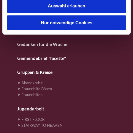
Fotos aus dem Gemeindeleben
Auswahl erlauben
a
h
Für Kinder
l
Nur notwendige Cookies
Gebete
Gedanken für die Woche
Gemeindebrief "facette"
Gruppen & Kreise
Abendkreise
Frauenhilfe Bönen
Frauenhilfen
Jugendarbeit
FIRST FLOOR
STAIRWAY TO HEAVEN