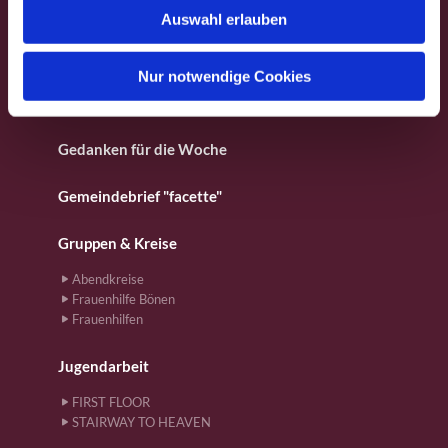
Fotos aus dem Gemeindeleben
Auswahl erlauben
a
h
Für Kinder
l
Nur notwendige Cookies
Gebete
Gedanken für die Woche
Gemeindebrief "facette"
Gruppen & Kreise
Abendkreise
Frauenhilfe Bönen
Frauenhilfen
Jugendarbeit
FIRST FLOOR
STAIRWAY TO HEAVEN