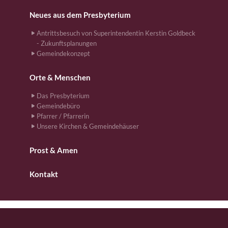
Neues aus dem Presbyterium
Antrittsbesuch von Superintendentin Kerstin Goldbeck
- Zukunftsplanungen
Gemeindekonzept
Orte & Menschen
Das Presbyterium
Gemeindebüro
Pfarrer / Pfarrerin
Unsere Kirchen & Gemeindehäuser
Prost & Amen
Kontakt