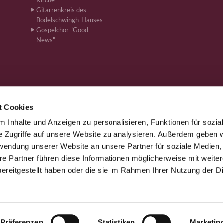
Kirche
Gitarrenkreis des
Bodelschwingh-Hauses
Gospelchor "Good
News"
t Cookies
 Inhalte und Anzeigen zu personalisieren, Funktionen für sozia
önen · Bahnhofstr. 262, 59199 Bönen
+4923831610
ham-kg-boe


e Zugriffe auf unsere Website zu analysieren. Außerdem geben w
rwendung unserer Website an unsere Partner für soziale Medien
re Partner führen diese Informationen möglicherweise mit weite
Kontaktinformationen
Impressum
ereitgestellt haben oder die sie im Rahmen Ihrer Nutzung der D
Datenschutzerklärung
ChurchDesk-Login
Präferenzen
Statistiken
Marketin