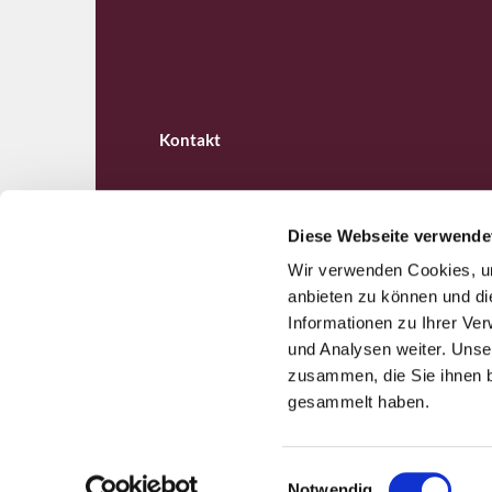
Kontakt
Diese Webseite verwende
Wir verwenden Cookies, um
Ev. Kirchengemeinde B

anbieten zu können und di
Informationen zu Ihrer Ve
und Analysen weiter. Unse
zusammen, die Sie ihnen b
gesammelt haben.
E
Notwendig