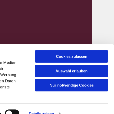
Cookies zulassen
le Medien
nen@kirchenkreis-hamm.de
ir
Auswahl erlauben
, Werbung
ren Daten
Nur notwendige Cookies
ienste
g
Details zeigen