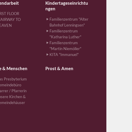
endarbeit
Kindertageseinrichtu
ngen
IRST FLOOR
Familienzentrum "Alter
TAIRWAY TO
Bahnhof Lenningsen"
EAVEN
Familienzentrum
"Katharina Luther"
Familienzentrum
"Martin Niemöller"
KITA "Immanuel"
e & Menschen
Prost & Amen
s Presbyterium
emeindebüro
arrer / Pfarrerin
sere Kirchen &
emeindehäuser