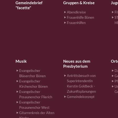
Gemeindebrief
Gruppen & Kreise
Jug
"facette"
Abendkreise
F
Frauenhilfe Bönen
S
Frauenhilfen
H
Musik
Neues aus dem
Ort
Presbyterium
Evangelischer
Da
Antrittsbesuch von
Bläserchor Bönen
G
Superintendentin
Evangelischer
Pf
Kerstin Goldbeck -
Kirchenchor Bönen
Un
Zukunftsplanungen
Evangelischer
G
Gemeindekonzept
Posaunenchor Flierich
Evangelischer
Posaunenchor West
Gitarrenkreis der Alten