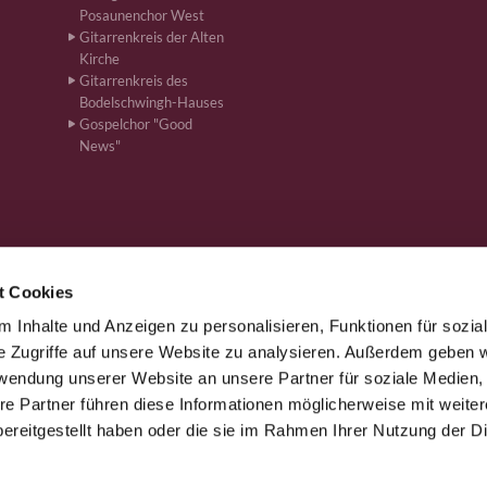
Posaunenchor West
Gitarrenkreis der Alten
Kirche
Gitarrenkreis des
Bodelschwingh-Hauses
Gospelchor "Good
News"
t Cookies
 Inhalte und Anzeigen zu personalisieren, Funktionen für sozia
önen · Bahnhofstr. 262, 59199 Bönen
+4923831610
ham-kg-boe


e Zugriffe auf unsere Website zu analysieren. Außerdem geben w
rwendung unserer Website an unsere Partner für soziale Medien
re Partner führen diese Informationen möglicherweise mit weite
Kontaktinformationen
Impressum
ereitgestellt haben oder die sie im Rahmen Ihrer Nutzung der D
Datenschutzerklärung
ChurchDesk-Login