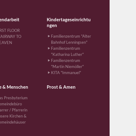
endarbeit
Kindertageseinrichtu
ngen
IRST FLOOR
Familienzentrum "Alter
TAIRWAY TO
Bahnhof Lenningsen"
EAVEN
Familienzentrum
"Katharina Luther"
Familienzentrum
"Martin Niemöller"
KITA "Immanuel"
e & Menschen
Prost & Amen
s Presbyterium
emeindebüro
arrer / Pfarrerin
sere Kirchen &
emeindehäuser