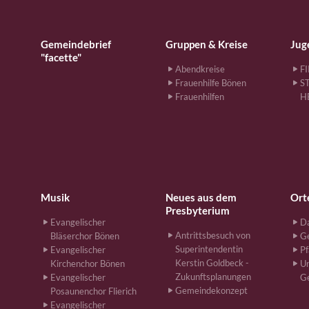
Gemeindebrief
Gruppen & Kreise
Jug
"facette"
Abendkreise
F
Frauenhilfe Bönen
S
Frauenhilfen
H
Musik
Neues aus dem
Ort
Presbyterium
Evangelischer
Da
Antrittsbesuch von
Bläserchor Bönen
G
Superintendentin
Evangelischer
Pf
Kerstin Goldbeck -
Kirchenchor Bönen
Un
Zukunftsplanungen
Evangelischer
G
Gemeindekonzept
Posaunenchor Flierich
Evangelischer