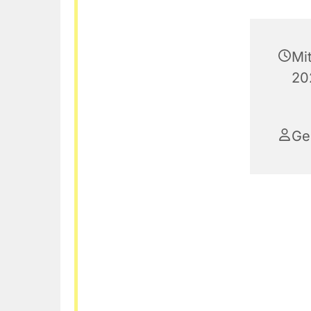
Mi
20
Ge