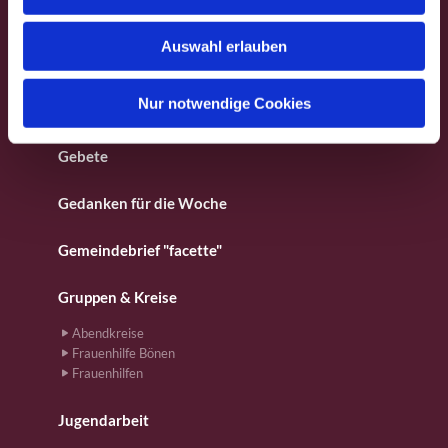
s
Besondere Orte
w
Auswahl erlauben
a
Fotos aus dem Gemeindeleben
h
l
Nur notwendige Cookies
Für Kinder
Gebete
Gedanken für die Woche
Gemeindebrief "facette"
Gruppen & Kreise
Abendkreise
Frauenhilfe Bönen
Frauenhilfen
Jugendarbeit