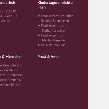
endarbeit
Kindertageseinrichtu
ngen
IRST FLOOR
Familienzentrum "Alter
TAIRWAY TO
Bahnhof Lenningsen"
EAVEN
Familienzentrum
"Katharina Luther"
Familienzentrum
"Martin Niemöller"
KITA "Immanuel"
e & Menschen
Prost & Amen
s Presbyterium
emeindebüro
arrer / Pfarrerin
sere Kirchen &
emeindehäuser