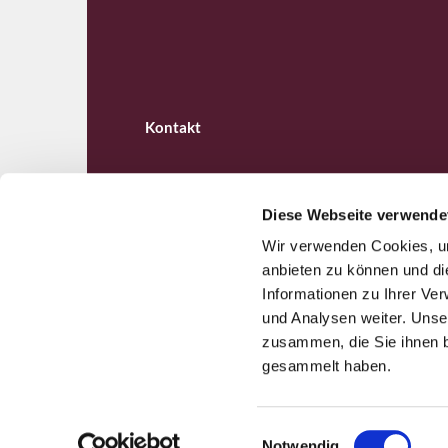
Kontakt
Diese Webseite verwende
Wir verwenden Cookies, um
Ev. Kirchengemeinde B

anbieten zu können und di
Informationen zu Ihrer Ve
und Analysen weiter. Unse
zusammen, die Sie ihnen b
gesammelt haben.
E
Notwendig