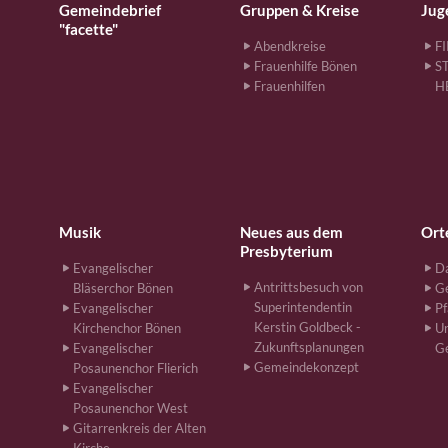
Gemeindebrief
Gruppen & Kreise
Jug
"facette"
Abendkreise
F
Frauenhilfe Bönen
S
Frauenhilfen
H
Musik
Neues aus dem
Ort
Presbyterium
Evangelischer
Da
Antrittsbesuch von
Bläserchor Bönen
G
Superintendentin
Evangelischer
Pf
Kerstin Goldbeck -
Kirchenchor Bönen
Un
Zukunftsplanungen
Evangelischer
G
Gemeindekonzept
Posaunenchor Flierich
Evangelischer
Posaunenchor West
Gitarrenkreis der Alten