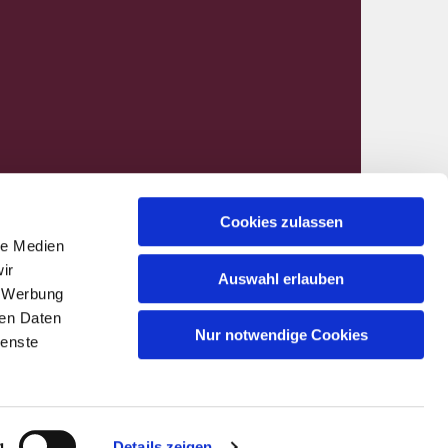
Cookies zulassen
le Medien
nen@kirchenkreis-hamm.de
ir
Auswahl erlauben
, Werbung
ren Daten
Nur notwendige Cookies
ienste
g
Details zeigen