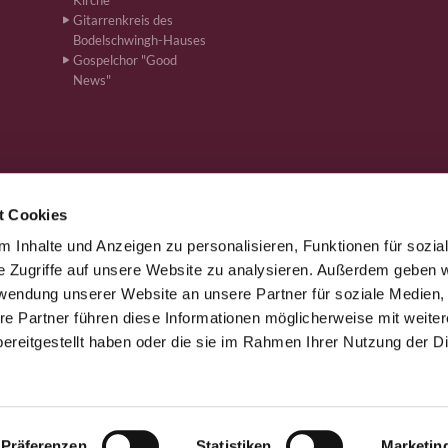
Kirche
Gitarrenkreis des
Bodelschwingh-Hauses
Gospelchor "Good
News"
t Cookies
 Inhalte und Anzeigen zu personalisieren, Funktionen für sozia
önen · Bahnhofstr. 262, 59199 Bönen
+4923831610
ham-kg-boe


e Zugriffe auf unsere Website zu analysieren. Außerdem geben w
rwendung unserer Website an unsere Partner für soziale Medien
re Partner führen diese Informationen möglicherweise mit weite
Kontaktinformationen
Impressum
ereitgestellt haben oder die sie im Rahmen Ihrer Nutzung der D
Datenschutzerklärung
ChurchDesk-Login
Präferenzen
Statistiken
Marketin