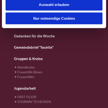
Fotos aus dem Gemeindeleben
Auswahl erlauben
a
h
Für Kinder
l
Nur notwendige Cookies
Gebete
Gedanken für die Woche
Gemeindebrief "facette"
Gruppen & Kreise
Abendkreise
Frauenhilfe Bönen
Frauenhilfen
Jugendarbeit
FIRST FLOOR
STAIRWAY TO HEAVEN