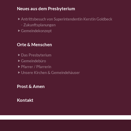
Neues aus dem Presbyterium
Antrittsbesuch von Superintendentin Kerstin Goldbeck
- Zukunftsplanungen
Gemeindekonzept
Orte & Menschen
Das Presbyterium
Gemeindebüro
Pfarrer / Pfarrerin
Unsere Kirchen & Gemeindehäuser
Prost & Amen
Kontakt