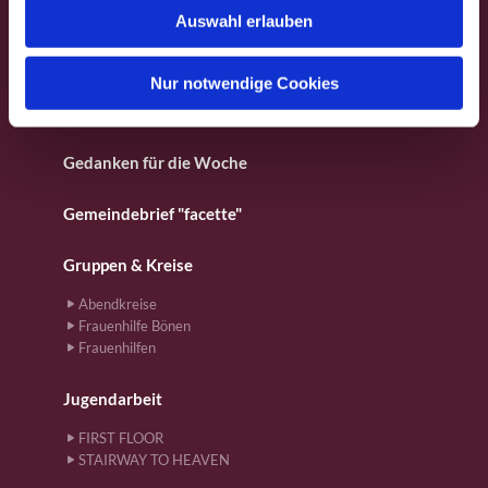
Fotos aus dem Gemeindeleben
Auswahl erlauben
a
h
Für Kinder
l
Nur notwendige Cookies
Gebete
Gedanken für die Woche
Gemeindebrief "facette"
Gruppen & Kreise
Abendkreise
Frauenhilfe Bönen
Frauenhilfen
Jugendarbeit
FIRST FLOOR
STAIRWAY TO HEAVEN