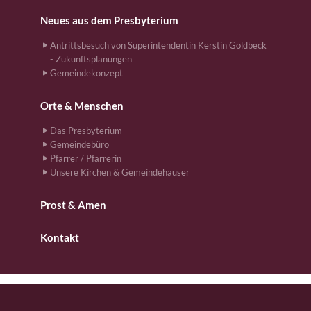
Neues aus dem Presbyterium
Antrittsbesuch von Superintendentin Kerstin Goldbeck
- Zukunftsplanungen
Gemeindekonzept
Orte & Menschen
Das Presbyterium
Gemeindebüro
Pfarrer / Pfarrerin
Unsere Kirchen & Gemeindehäuser
Prost & Amen
Kontakt