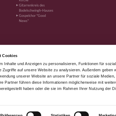
Kirche
Gitarrenkreis des
Bodelschwingh-Hauses
Gospelchor "Good
News"
t Cookies
 Inhalte und Anzeigen zu personalisieren, Funktionen für sozia
önen · Bahnhofstr. 262, 59199 Bönen
+4923831610
ham-kg-boe


e Zugriffe auf unsere Website zu analysieren. Außerdem geben w
rwendung unserer Website an unsere Partner für soziale Medien
re Partner führen diese Informationen möglicherweise mit weite
Kontaktinformationen
Impressum
ereitgestellt haben oder die sie im Rahmen Ihrer Nutzung der D
Datenschutzerklärung
ChurchDesk-Login
Präferenzen
Statistiken
Marketin