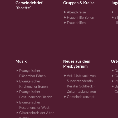
Gemeindebrief
Gruppen & Kreise
Jug
"facette"
Abendkreise
F
Frauenhilfe Bönen
S
Frauenhilfen
H
Musik
Neues aus dem
Ort
Presbyterium
Evangelischer
Da
Antrittsbesuch von
Bläserchor Bönen
G
Superintendentin
Evangelischer
Pf
Kerstin Goldbeck -
Kirchenchor Bönen
Un
Zukunftsplanungen
Evangelischer
G
Gemeindekonzept
Posaunenchor Flierich
Evangelischer
Posaunenchor West
Gitarrenkreis der Alten