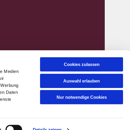
Cookies zulassen
le Medien
nen@kirchenkreis-hamm.de
ir
Auswahl erlauben
, Werbung
ren Daten
Nur notwendige Cookies
ienste
g
Details zeigen