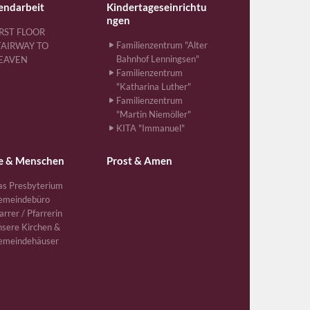
endarbeit
Kindertageseinrichtu
ngen
IRST FLOOR
Familienzentrum "Alter
TAIRWAY TO
Bahnhof Lenningsen"
EAVEN
Familienzentrum
"Katharina Luther"
Familienzentrum
"Martin Niemöller"
KITA "Immanuel"
e & Menschen
Prost & Amen
s Presbyterium
emeindebüro
arrer / Pfarrerin
sere Kirchen &
emeindehäuser