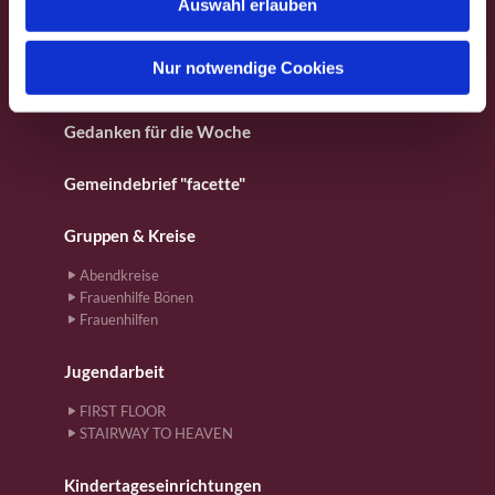
Auswahl erlauben
a
Für Kinder
h
l
Nur notwendige Cookies
Gebete
Gedanken für die Woche
Gemeindebrief "facette"
Gruppen & Kreise
Abendkreise
Frauenhilfe Bönen
Frauenhilfen
Jugendarbeit
FIRST FLOOR
STAIRWAY TO HEAVEN
Kindertageseinrichtungen