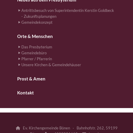
Antrittsbesuch von Superintendentin Kerstin Goldbeck
- Zukunftsplanungen
Gemeindekonzept
Orte & Menschen
Das Presbyterium
Gemeindebüro
Pfarrer / Pfarrerin
Unsere Kirchen & Gemeindehäuser
Prost & Amen
Kontakt
Ev. Kirchengemeinde Bönen · Bahnhofstr. 262, 59199
