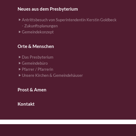
Neues aus dem Presbyterium
Antrittsbesuch von Superintendentin Kerstin Goldbeck
- Zukunftsplanungen
Gemeindekonzept
Orte & Menschen
Das Presbyterium
Gemeindebüro
Pfarrer / Pfarrerin
Unsere Kirchen & Gemeindehäuser
Prost & Amen
Kontakt