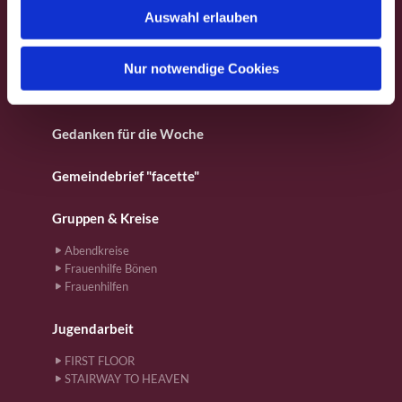
Fotos aus dem Gemeindeleben
Auswahl erlauben
a
h
Für Kinder
l
Nur notwendige Cookies
Gebete
Gedanken für die Woche
Gemeindebrief "facette"
Gruppen & Kreise
Abendkreise
Frauenhilfe Bönen
Frauenhilfen
Jugendarbeit
FIRST FLOOR
STAIRWAY TO HEAVEN