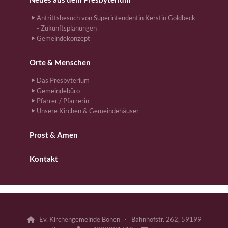
Antrittsbesuch von Superintendentin Kerstin Goldbeck
- Zukunftsplanungen
Gemeindekonzept
Orte & Menschen
Das Presbyterium
Gemeindebüro
Pfarrer / Pfarrerin
Unsere Kirchen & Gemeindehäuser
Prost & Amen
Kontakt
Ev. Kirchengemeinde Bönen · Bahnhofstr. 262, 59199
