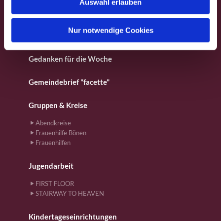
Auswahl erlauben
a
Für Kinder
h
l
Nur notwendige Cookies
Gebete
Gedanken für die Woche
Gemeindebrief "facette"
Gruppen & Kreise
Abendkreise
Frauenhilfe Bönen
Frauenhilfen
Jugendarbeit
FIRST FLOOR
STAIRWAY TO HEAVEN
Kindertageseinrichtungen